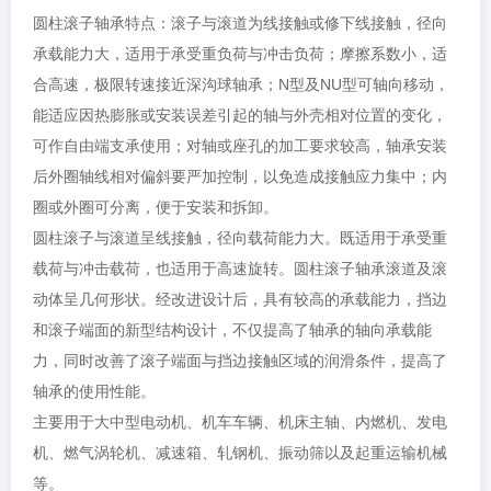
圆柱滚子轴承特点：滚子与滚道为线接触或修下线接触，径向
承载能力大，适用于承受重负荷与冲击负荷；摩擦系数小，适
合高速，极限转速接近深沟球轴承；N型及NU型可轴向移动，
能适应因热膨胀或安装误差引起的轴与外壳相对位置的变化，
可作自由端支承使用；对轴或座孔的加工要求较高，轴承安装
后外圈轴线相对偏斜要严加控制，以免造成接触应力集中；内
圈或外圈可分离，便于安装和拆卸。
圆柱滚子与滚道呈线接触，径向载荷能力大。既适用于承受重
载荷与冲击载荷，也适用于高速旋转。圆柱滚子轴承滚道及滚
动体呈几何形状。经改进设计后，具有较高的承载能力，挡边
和滚子端面的新型结构设计，不仅提高了轴承的轴向承载能
力，同时改善了滚子端面与挡边接触区域的润滑条件，提高了
轴承的使用性能。
主要用于大中型电动机、机车车辆、机床主轴、内燃机、发电
机、燃气涡轮机、减速箱、轧钢机、振动筛以及起重运输机械
等。